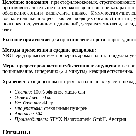
Целебные показания:
при стафилококковых, стрептококковых
противовоспалительное и дренажное действие при катарах орг
обострение артрита, радикулита, ишиаса. Иммуностимулирующ
воспалительные процессы мочевыводящих органов (циститы, у
повышая продуктивность движений, устраняет миозиты, ригид
бани.
Бытовое применение:
для приготовления противопростудного 
Методы применения и средние дозировки:
NB!
Перед применением проверять аромат на индивидуальную
Меры предосторожности и субъективные ощущения:
не при
пощипывание, гиперемию (2-3 минуты). Реакция естественна.
Хранение:
в защищенном от прямых солнечных лучей прохладно
Состав:
100% эфирное масло ели
Объем / вес:
10 мл
Вес брутто:
44 гр
Вид упаковки
: стеклянный пузырек
Артикул:
504
Производитель:
STYX Naturcosmetic GmbH, Австрия
Отзывы