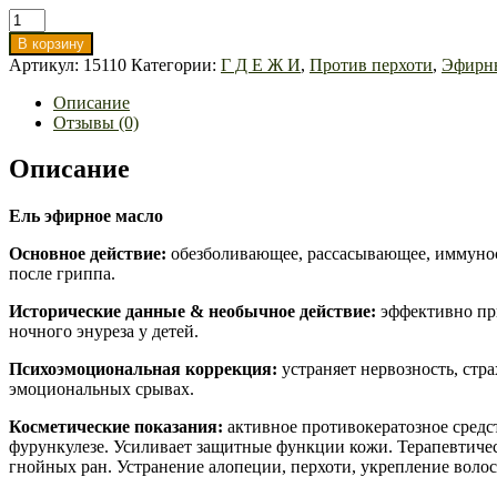
Количество
товара
В корзину
Ель
Артикул:
15110
Категории:
Г Д Е Ж И
,
Против перхоти
,
Эфирны
эфирное
масло
Описание
Отзывы (0)
Описание
Ель эфирное масло
Основное действие:
обезболивающее, рассасывающее, иммунос
после гриппа.
Исторические данные & необычное действие
:
эффективно при
ночного энуреза у детей.
Психоэмоциональная коррекция:
устраняет нервозность, стр
эмоциональных срывах.
Косметические показания:
активное противокератозное средс
фурункулезе. Усиливает защитные функции кожи. Терапевтиче
гнойных ран. Устранение алопеции, перхоти, укрепление воло