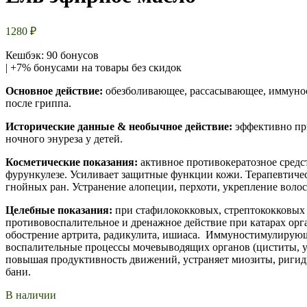
1280
₽
Кешбэк: 90 бонусов
| +7% бонусами на товары без скидок
Основное действие:
обезболивающее, рассасывающее, иммунос
после гриппа.
Исторические данные & необычное действие
:
эффективно при
ночного энуреза у детей.
Косметические показания:
активное противокератозное средс
фурункулезе. Усиливает защитные функции кожи. Терапевтиче
гнойных ран. Устранение алопеции, перхоти, укрепление воло
Целебные показания:
при стафилококковых, стрептококковых
противовоспалительное и дренажное действие при катарах орг
обострение артрита, радикулита, ишиаса. Иммуностимулирующ
воспалительные процессы мочевыводящих органов (циститы, у
повышая продуктивность движений, устраняет миозиты, ригид
бани.
В наличии