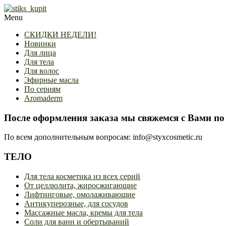
Skip
to
Primary
Menu
content
Navigation
СКИДКИ НЕДЕЛИ!
Menu
Новинки
Для лица
Для тела
Для волос
Эфирные масла
По сериям
Aromaderm
После оформления заказа мы свяжемся с Вами по 
По всем дополнительным вопросам: info@styxcosmetic.ru
ТЕЛО
Для тела косметика из всех серий
От целлюлита, жиросжигающие
Лифтинговые, омолаживающие
Антикуперозные, для сосудов
Массажные масла, кремы для тела
Соли для ванн и обертываний