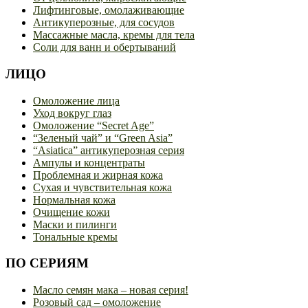
Лифтинговые, омолаживающие
Антикуперозные, для сосудов
Массажные масла, кремы для тела
Соли для ванн и обертываний
ЛИЦО
Омоложение лица
Уход вокруг глаз
Омоложение “Secret Age”
“Зеленый чай” и “Green Asia”
“Asiatica” антикуперозная серия
Ампулы и концентраты
Проблемная и жирная кожа
Сухая и чувствительная кожа
Нормальная кожа
Очищение кожи
Маски и пилинги
Тональные кремы
ПО СЕРИЯМ
Масло семян мака – новая серия!
Розовый сад – омоложение