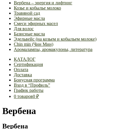
Вербена – энергия и лифтинг
Козье и кобылье молоко
Травяной сад
Эфирные масла
Смеси эфирных масел
Для волос
Базисные масла
Эдельвейс (на козьем и кобыльем молоке)
Chin min (Чин Мин)
Аромалампы, аромакулоны, литература
КАТАЛОГ
Сертификация
Оплата
Доставка
Бонусная программа
Вход в “Профиль”
График работы
0 товаров
0 ₽
Вербена
Вербена