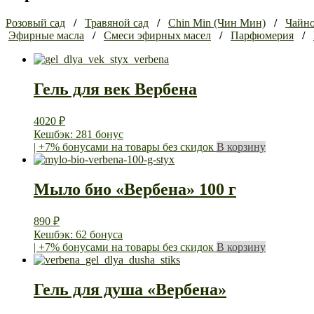
Розовый сад
/
Травяной сад
/
Chin Min (Чин Мин)
/
Чайно
Эфирные масла
/
Смеси эфирных масел
/
Парфюмерия
/
Гель для век Вербена
4020
₽
Кешбэк: 281 бонус
| +7% бонусами на товары без скидок
В корзину
Мыло био «Вербена» 100 г
890
₽
Кешбэк: 62 бонуса
| +7% бонусами на товары без скидок
В корзину
Гель для душа «Вербена»