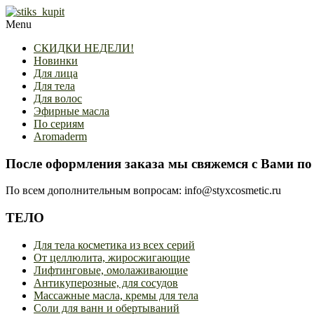
Skip
to
Primary
Menu
content
Navigation
СКИДКИ НЕДЕЛИ!
Menu
Новинки
Для лица
Для тела
Для волос
Эфирные масла
По сериям
Aromaderm
После оформления заказа мы свяжемся с Вами по 
По всем дополнительным вопросам: info@styxcosmetic.ru
ТЕЛО
Для тела косметика из всех серий
От целлюлита, жиросжигающие
Лифтинговые, омолаживающие
Антикуперозные, для сосудов
Массажные масла, кремы для тела
Соли для ванн и обертываний