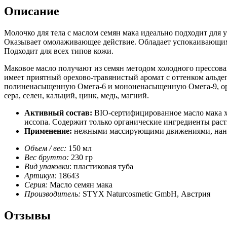
Описание
Молочко для тела с маслом семян мака идеально подходит для у
Оказывает омолаживающее действие. Обладает успокаивающим 
Подходит для всех типов кожи.
Маковое масло получают из семян методом холодного прессов
имеет приятный орехово-травянистый аромат с оттенком альд
полиненасыщенную Омега-6 и мононенасыщенную Омега-9, орга
сера, селен, кальций, цинк, медь, магний.
Активный состав:
BIO-сертифицированное масло мака х
иссопа. Содержит только органические ингредиенты рас
Применение:
нежными массирующими движениями, нанос
Объем / вес:
150 мл
Вес брутто:
230 гр
Вид упаковки
: пластиковая туба
Артикул:
18643
Серия:
Масло семян мака
Производитель:
STYX Naturcosmetic GmbH, Австрия
Отзывы