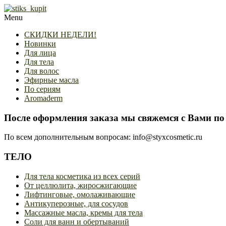
Skip
to
Primary
Menu
content
Navigation
СКИДКИ НЕДЕЛИ!
Menu
Новинки
Для лица
Для тела
Для волос
Эфирные масла
По сериям
Aromaderm
После оформления заказа мы свяжемся с Вами по 
По всем дополнительным вопросам: info@styxcosmetic.ru
ТЕЛО
Для тела косметика из всех серий
От целлюлита, жиросжигающие
Лифтинговые, омолаживающие
Антикуперозные, для сосудов
Массажные масла, кремы для тела
Соли для ванн и обертываний