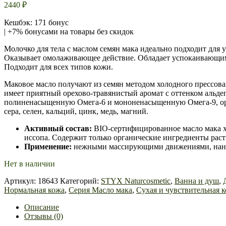
2440
₽
Кешбэк: 171 бонус
| +7% бонусами на товары без скидок
Молочко для тела с маслом семян мака идеально подходит для у
Оказывает омолаживающее действие. Обладает успокаивающим 
Подходит для всех типов кожи.
Маковое масло получают из семян методом холодного прессов
имеет приятный орехово-травянистый аромат с оттенком альд
полиненасыщенную Омега-6 и мононенасыщенную Омега-9, орга
сера, селен, кальций, цинк, медь, магний.
Активный состав:
BIO-сертифицированное масло мака х
иссопа. Содержит только органические ингредиенты рас
Применение:
нежными массирующими движениями, нанос
Нет в наличии
Артикул:
18643
Категорий:
STYX Naturcosmetic
,
Ванна и душ
,
Нормальная кожа
,
Серия Масло мака
,
Сухая и чувствительная 
Описание
Отзывы (0)