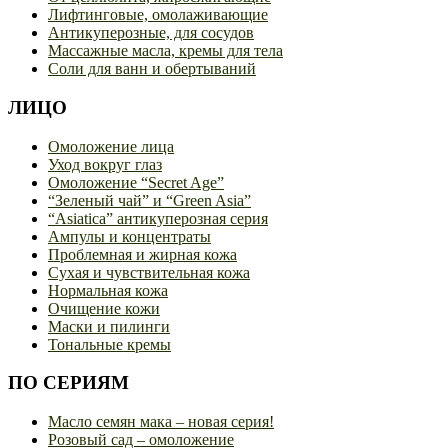
Лифтинговые, омолаживающие
Антикуперозные, для сосудов
Массажные масла, кремы для тела
Соли для ванн и обертываний
ЛИЦО
Омоложение лица
Уход вокруг глаз
Омоложение “Secret Age”
“Зеленый чай” и “Green Asia”
“Asiatica” антикуперозная серия
Ампулы и концентраты
Проблемная и жирная кожа
Сухая и чувствительная кожа
Нормальная кожа
Очищение кожи
Маски и пилинги
Тональные кремы
ПО СЕРИЯМ
Масло семян мака – новая серия!
Розовый сад – омоложение