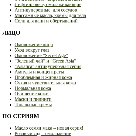
Лифтинговые, омолаживающие
Антикуперозные, для сосудов
Массажные масла, кремы для тела
Соли для ванн и обертываний
ЛИЦО
Омоложение лица
Уход вокруг глаз
Омоложение “Secret Age”
“Зеленый чай” и “Green Asia”
“Asiatica” антикуперозная серия
Ампулы и концентраты
Проблемная и жирная кожа
Сухая и чувствительная кожа
Нормальная кожа
Очищение кожи
Маски и пилинги
Тональные кремы
ПО СЕРИЯМ
Масло семян мака – новая серия!
Розовый сад – омоложение